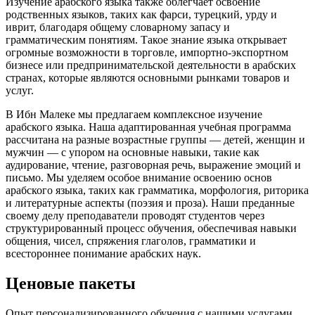
Изучение арабского языка также облегчает освоение
родственных языков, таких как фарси, турецкий, урду и
иврит, благодаря общему словарному запасу и
грамматическим понятиям. Такое знание языка открывает
огромные возможности в торговле, импортно-экспортном
бизнесе или предпринимательской деятельности в арабских
странах, которые являются основными рынками товаров и
услуг.
В Ибн Малеке мы предлагаем комплексное изучение
арабского языка. Наша адаптированная учебная программа
рассчитана на разные возрастные группы — детей, женщин и
мужчин — с упором на основные навыки, такие как
аудирование, чтение, разговорная речь, выражение эмоций и
письмо. Мы уделяем особое внимание освоению основ
арабского языка, таких как грамматика, морфология, риторика
и литературные аспекты (поэзия и проза). Наши преданные
своему делу преподаватели проводят студентов через
структурированный процесс обучения, обеспечивая навыки
общения, чисел, спряжения глаголов, грамматики и
всестороннее понимание арабских наук.
Ценовые пакеты
Опыт персонализированного обучения с нашими услугами