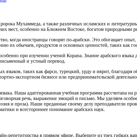
орока Мухаммеда, а также различных исламских и литературных
чих мест, особенно на Ближнем Востоке, богатом природными р
во, когда иностранцы говорят по-арабски. Это обогащает опыт,
ию их обычаев, продуктов и основных ценностей, таких как гос
, особенно при изучении учений Корана. Знание арабского языка
 письменный и устный перевод.
ых языков, таких как фарси, турецкий, урду и иврит, благодаря
портно-экспортном бизнесе или предпринимательской деятельно
 языка. Наша адаптированная учебная программа рассчитана на
азговорная речь, выражение эмоций и письмо. Мы уделяем особо
эзия и проза). Наши преданные своему делу преподаватели пров
матики и всестороннее понимание арабских наук.
н-репетиторства в прямом эфире. Выберите из трех гибких вар