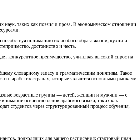
 наук, таких как поэзия и проза. В экономическом отношении
есурсами.
 способствуя пониманию их особого образа жизни, кухни и
теприимство, достоинство и честь.
 дает конкурентное преимущество, учитывая высокий спрос на
 общему словарному запасу и грамматическим понятиям. Такое
сти в арабских странах, которые являются основными рынками
 разные возрастные группы — детей, женщин и мужчин — с
е внимание освоению основ арабского языка, таких как
одят студентов через структурированный процесс обучения,
иантов, подходящих для вашего расписания: стартовый план