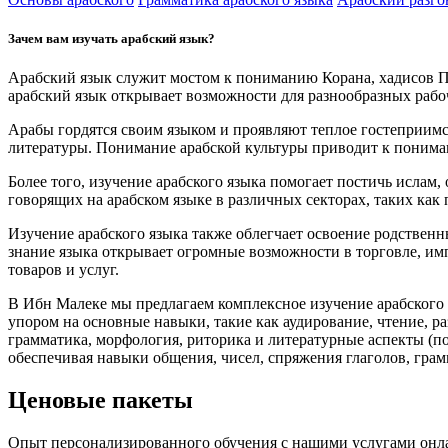
Зачем вам изучать арабский язык?
Арабский язык служит мостом к пониманию Корана, хадисов Пр
арабский язык открывает возможности для разнообразных рабо
Арабы гордятся своим языком и проявляют теплое гостеприимст
литературы. Понимание арабской культуры приводит к пониман
Более того, изучение арабского языка помогает постичь ислам
говорящих на арабском языке в различных секторах, таких как
Изучение арабского языка также облегчает освоение родственн
знание языка открывает огромные возможности в торговле, им
товаров и услуг.
В Ибн Малеке мы предлагаем комплексное изучение арабского
упором на основные навыки, такие как аудирование, чтение, р
грамматика, морфология, риторика и литературные аспекты (по
обеспечивая навыки общения, чисел, спряжения глаголов, грам
Ценовые пакеты
Опыт персонализированного обучения с нашими услугами онлай